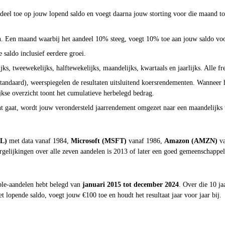
ndeel toe op jouw lopend saldo en voegt daarna jouw storting voor die maand to
n. Een maand waarbij het aandeel 10% steeg, voegt 10% toe aan jouw saldo voo
saldo inclusief eerdere groei.
ks, tweewekelijks, halftewekelijks, maandelijks, kwartaals en jaarlijks. Alle 
tandaard), weerspiegelen de resultaten uitsluitend koersrendementen. Wanneer 
kse overzicht toont het cumulatieve herbelegd bedrag.
nt gaat, wordt jouw verondersteld jaarrendement omgezet naar een maandelijks t
L)
met data vanaf 1984,
Microsoft (MSFT)
vanaf 1986,
Amazon (AMZN)
va
gelijkingen over alle zeven aandelen is 2013 of later een goed gemeenschappelij
le-aandelen hebt belegd van
januari 2015 tot december 2024
. Over die 10 j
lopende saldo, voegt jouw €100 toe en houdt het resultaat jaar voor jaar bij.