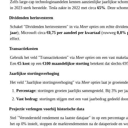
Zelfs large-cap technologieaandelen kennen aanzienlijke jaarlijkse sc
in 2023 sterk herstelde. Tesla zakte in 2022 met circa
65%
. Deze schomme
Dividenden herinvesteren
Schakel "Dividenden herinvesteren" in via
Meer opties
om echte dividend
jaar
); Microsoft circa
€0,75 per aandeel per kwartaal
(ruwweg
0,8% 
effect.
Transactiekosten
Gebruik het veld "Transactiekosten" via
Meer opties
om een vast makelaa
Een
€5 kost
op een
€100 maandelijkse storting
betekent dat slechts €9
Jaarlijkse stortingsverhoging
Het veld "Jaarlijkse stortingsverhoging" via
Meer opties
laat je groeiend
Percentage:
stortingen groeien jaarlijks samengesteld. Bij 3% per j
Vast bedrag:
stortingen stijgen met een vast jaarbedrag gedeeld doo
Projectie verlengen voorbij historische data
Stel "Verondersteld rendement na laatste datajaar" in op een percentage 
het op 0% instelt, stoppen de marktrendementen na de dataperiode en wor