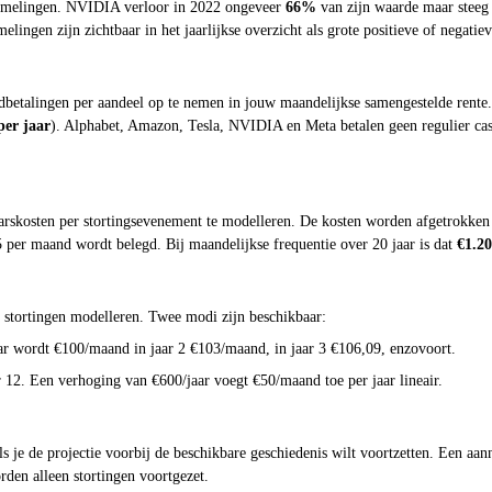
hommelingen. NVIDIA verloor in 2022 ongeveer
66%
van zijn waarde maar steeg
lingen zijn zichtbaar in het jaarlijkse overzicht als grote positieve of negatiev
betalingen per aandeel op te nemen in jouw maandelijkse samengestelde rente.
per jaar
). Alphabet, Amazon, Tesla, NVIDIA en Meta betalen geen regulier cas
rskosten per stortingsevenement te modelleren. De kosten worden afgetrokken v
5 per maand wordt belegd. Bij maandelijkse frequentie over 20 jaar is dat
€1.2
e stortingen modelleren. Twee modi zijn beschikbaar:
aar wordt €100/maand in jaar 2 €103/maand, in jaar 3 €106,09, enzovoort.
r 12. Een verhoging van €600/jaar voegt €50/maand toe per jaar lineair.
als je de projectie voorbij de beschikbare geschiedenis wilt voortzetten. Een 
den alleen stortingen voortgezet.