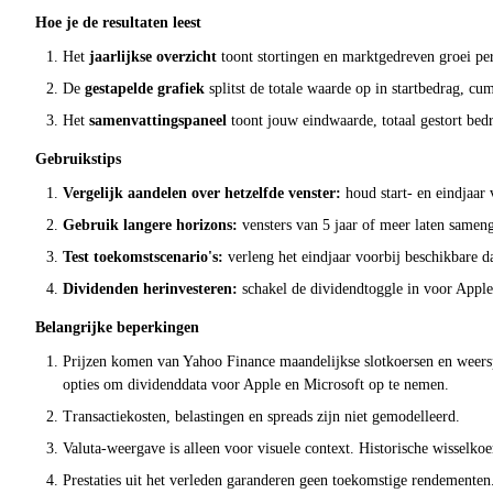
Hoe je de resultaten leest
Het
jaarlijkse overzicht
toont stortingen en marktgedreven groei per 
De
gestapelde grafiek
splitst de totale waarde op in startbedrag, cu
Het
samenvattingspaneel
toont jouw eindwaarde, totaal gestort bedr
Gebruikstips
Vergelijk aandelen over hetzelfde venster:
houd start- en eindjaar 
Gebruik langere horizons:
vensters van 5 jaar of meer laten samen
Test toekomstscenario's:
verleng het eindjaar voorbij beschikbare d
Dividenden herinvesteren:
schakel de dividendtoggle in voor Apple 
Belangrijke beperkingen
Prijzen komen van Yahoo Finance maandelijkse slotkoersen en weerspi
opties om dividenddata voor Apple en Microsoft op te nemen.
Transactiekosten, belastingen en spreads zijn niet gemodelleerd.
Valuta-weergave is alleen voor visuele context. Historische wisselko
Prestaties uit het verleden garanderen geen toekomstige rendementen