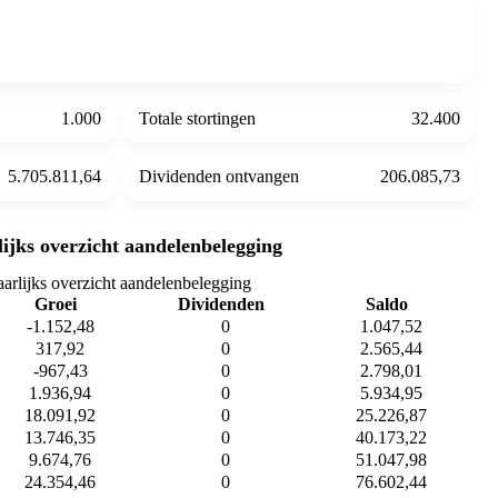
1.000
Totale stortingen
32.400
5.705.811,64
Dividenden ontvangen
206.085,73
lijks overzicht aandelenbelegging
aarlijks overzicht aandelenbelegging
Groei
Dividenden
Saldo
-1.152,48
0
1.047,52
317,92
0
2.565,44
-967,43
0
2.798,01
1.936,94
0
5.934,95
18.091,92
0
25.226,87
13.746,35
0
40.173,22
9.674,76
0
51.047,98
24.354,46
0
76.602,44