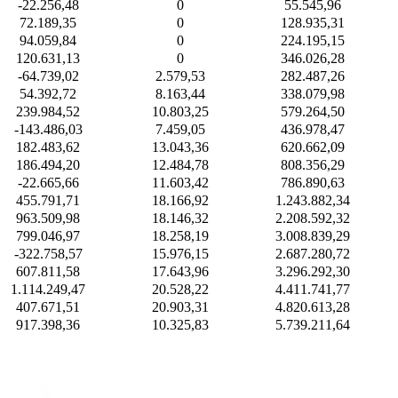
-22.256,48
0
55.545,96
72.189,35
0
128.935,31
94.059,84
0
224.195,15
120.631,13
0
346.026,28
-64.739,02
2.579,53
282.487,26
54.392,72
8.163,44
338.079,98
239.984,52
10.803,25
579.264,50
-143.486,03
7.459,05
436.978,47
182.483,62
13.043,36
620.662,09
186.494,20
12.484,78
808.356,29
-22.665,66
11.603,42
786.890,63
455.791,71
18.166,92
1.243.882,34
963.509,98
18.146,32
2.208.592,32
799.046,97
18.258,19
3.008.839,29
-322.758,57
15.976,15
2.687.280,72
607.811,58
17.643,96
3.296.292,30
1.114.249,47
20.528,22
4.411.741,77
407.671,51
20.903,31
4.820.613,28
917.398,36
10.325,83
5.739.211,64