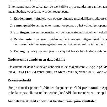
Elke maand past de calculator de werkelijke prijsverandering van het aa
maandbedrag voordat ze worden toegevoegd.
Rendementen:
afgeleid van opeenvolgende maandelijkse slotkoerse
Samengestelde rente:
elke maand toegepast op het volledige lopende 
Stortingen:
zeven frequenties worden ondersteund: dagelijks, wekelij
Rendementen:
wanneer dividenden herinvesteren uitgeschakeld is (s
het maandtarief en samengesteld — de dividendenkolom in het jaarlij
Verlenging:
als jouw eindjaar voorbij het laatste beschikbare datapu
Ondersteunde aandelen en datadekking
De calculator dekt alle zeven aandelen in de Magnificent 7:
Apple (AAP
2004,
Tesla (TSLA)
vanaf 2010, en
Meta (META)
vanaf 2012. Voor ver
Rekenvoorbeeld
Stel je voor dat je met
€1.000
bent begonnen en
€100 per maand
in App
calculator past elk maand het werkelijke AAPL-koersrendement toe op het 
Aandelenvolatiliteit en wat dat betekent voor jouw resultaten