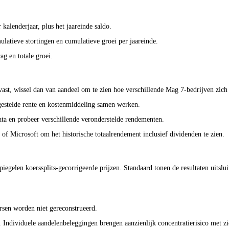
kalenderjaar, plus het jaareinde saldo.
mulatieve stortingen en cumulatieve groei per jaareinde.
ag en totale groei.
vast, wissel dan van aandeel om te zien hoe verschillende Mag 7-bedrijven zich
gestelde rente en kostenmiddeling samen werken.
ata en probeer verschillende veronderstelde rendementen.
of Microsoft om het historische totaalrendement inclusief dividenden te zien.
egelen koerssplits-gecorrigeerde prijzen. Standaard tonen de resultaten uitsl
ersen worden niet gereconstrueerd.
. Individuele aandelenbeleggingen brengen aanzienlijk concentratierisico met z