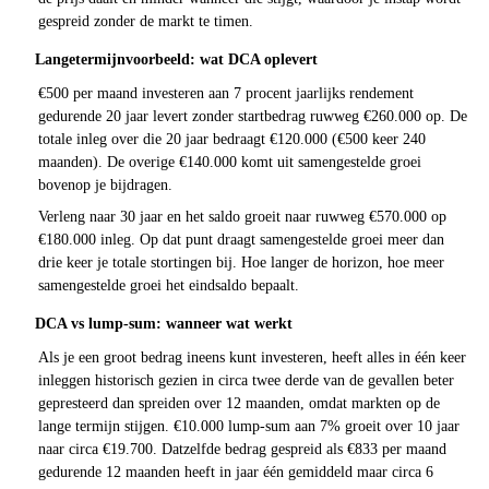
gespreid zonder de markt te timen.
Langetermijnvoorbeeld: wat DCA oplevert
€500 per maand investeren aan 7 procent jaarlijks rendement
gedurende 20 jaar levert zonder startbedrag ruwweg €260.000 op. De
totale inleg over die 20 jaar bedraagt €120.000 (€500 keer 240
maanden). De overige €140.000 komt uit samengestelde groei
bovenop je bijdragen.
Verleng naar 30 jaar en het saldo groeit naar ruwweg €570.000 op
€180.000 inleg. Op dat punt draagt samengestelde groei meer dan
drie keer je totale stortingen bij. Hoe langer de horizon, hoe meer
samengestelde groei het eindsaldo bepaalt.
DCA vs lump-sum: wanneer wat werkt
Als je een groot bedrag ineens kunt investeren, heeft alles in één keer
inleggen historisch gezien in circa twee derde van de gevallen beter
gepresteerd dan spreiden over 12 maanden, omdat markten op de
lange termijn stijgen. €10.000 lump-sum aan 7% groeit over 10 jaar
naar circa €19.700. Datzelfde bedrag gespreid als €833 per maand
gedurende 12 maanden heeft in jaar één gemiddeld maar circa 6