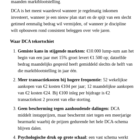
maanden marktblootstelling.
DCA is het meest waardevol wanneer je regelmatig inkomen
investeert, wanneer je een nieuw plan start en de spijt van een slecht
getimed eenmalig bedrag wil vermijden, of wanneer je discipline
wilt opbouwen rond consistent beleggen over vele jaren.
Waar DCA tekortschiet
Gemiste kans in stijgende markten:
€10.000 lump-sum aan het
begin van een jaar met 15% groei levert €1.500 op; datzelfde
bedrag maandelijks gespreid heeft gemiddeld slechts de helft van
die marktblootstelling in jaar één.
Meer transactiekosten bij hogere frequentie:
52 wekelijkse
aankopen van €2 kosten €104 per jaar; 12 maandelijkse aankopen
van €2 kosten €24. Bij €100 inleg per bijdrage is €2
transactiekost 2 procent van elke storting.
Geen bescherming tegen aanhoudende dalingen:
DCA
middelt instapprijzen, maar beschermt niet tegen een meerjarige
bearmarkt waarbij de prijzen gedurende het hele DCA-schema
blijven dalen.
Psychologische druk op grote schaal:
een vast schema werkt