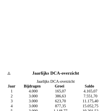
Jaarlijks DCA-overzicht
Jaarlijks DCA-overzicht
Jaar
Bijdragen
Groei
Saldo
1
4.000
165,07
4.165,07
2
3.000
386,63
7.551,70
3
3.000
623,70
11.175,40
4
3.000
877,35
15.052,75
5
3.000
1.148,77
19.201,52