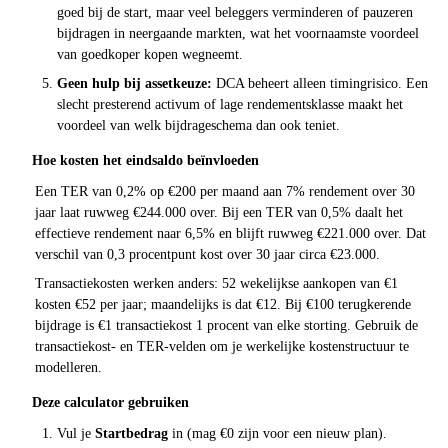
goed bij de start, maar veel beleggers verminderen of pauzeren
bijdragen in neergaande markten, wat het voornaamste voordeel
van goedkoper kopen wegneemt.
Geen hulp bij assetkeuze:
DCA beheert alleen timingrisico. Een
slecht presterend activum of lage rendementsklasse maakt het
voordeel van welk bijdrageschema dan ook teniet.
Hoe kosten het eindsaldo beïnvloeden
Een TER van 0,2% op €200 per maand aan 7% rendement over 30
jaar laat ruwweg €244.000 over. Bij een TER van 0,5% daalt het
effectieve rendement naar 6,5% en blijft ruwweg €221.000 over. Dat
verschil van 0,3 procentpunt kost over 30 jaar circa €23.000.
Transactiekosten werken anders: 52 wekelijkse aankopen van €1
kosten €52 per jaar; maandelijks is dat €12. Bij €100 terugkerende
bijdrage is €1 transactiekost 1 procent van elke storting. Gebruik de
transactiekost- en TER-velden om je werkelijke kostenstructuur te
modelleren.
Deze calculator gebruiken
Vul je
Startbedrag
in (mag €0 zijn voor een nieuw plan).