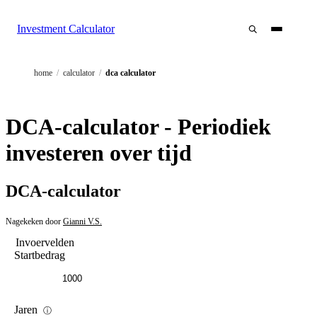
Investment Calculator
home
/
calculator
/
dca calculator
DCA-calculator - Periodiek
investeren over tijd
DCA-calculator
Nagekeken door
Gianni V.S.
Invoervelden
Startbedrag
Jaren
ⓘ