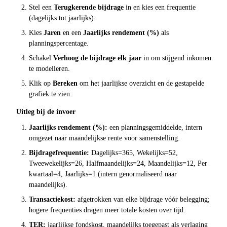
Stel een
Terugkerende bijdrage
in en kies een frequentie
(dagelijks tot jaarlijks).
Kies
Jaren
en een
Jaarlijks rendement (%)
als
planningspercentage.
Schakel
Verhoog de bijdrage elk jaar
in om stijgend inkomen
te modelleren.
Klik op
Bereken
om het jaarlijkse overzicht en de gestapelde
grafiek te zien.
Uitleg bij de invoer
Jaarlijks rendement (%):
een planningsgemiddelde, intern
omgezet naar maandelijkse rente voor samenstelling.
Bijdragefrequentie:
Dagelijks=365, Wekelijks=52,
Tweewekelijks=26, Halfmaandelijks=24, Maandelijks=12, Per
kwartaal=4, Jaarlijks=1 (intern genormaliseerd naar
maandelijks).
Transactiekost:
afgetrokken van elke bijdrage vóór belegging;
hogere frequenties dragen meer totale kosten over tijd.
TER:
jaarlijkse fondskost, maandelijks toegepast als verlaging