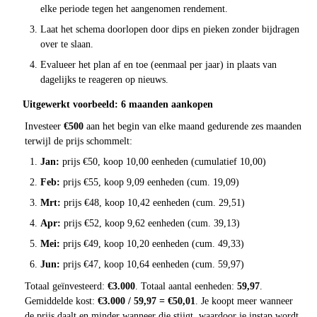
elke periode tegen het aangenomen rendement.
Laat het schema doorlopen door dips en pieken zonder bijdragen
over te slaan.
Evalueer het plan af en toe (eenmaal per jaar) in plaats van
dagelijks te reageren op nieuws.
Uitgewerkt voorbeeld: 6 maanden aankopen
Investeer
€500
aan het begin van elke maand gedurende zes maanden
terwijl de prijs schommelt:
Jan:
prijs €50, koop 10,00 eenheden (cumulatief 10,00)
Feb:
prijs €55, koop 9,09 eenheden (cum. 19,09)
Mrt:
prijs €48, koop 10,42 eenheden (cum. 29,51)
Apr:
prijs €52, koop 9,62 eenheden (cum. 39,13)
Mei:
prijs €49, koop 10,20 eenheden (cum. 49,33)
Jun:
prijs €47, koop 10,64 eenheden (cum. 59,97)
Totaal geïnvesteerd:
€3.000
. Totaal aantal eenheden:
59,97
.
Gemiddelde kost:
€3.000 / 59,97 = €50,01
. Je koopt meer wanneer
de prijs daalt en minder wanneer die stijgt, waardoor je instap wordt