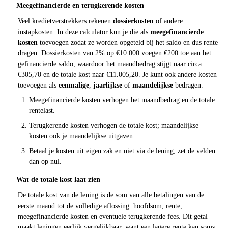
Meegefinancierde en terugkerende kosten
Veel kredietverstrekkers rekenen
dossierkosten
of andere
instapkosten. In deze calculator kun je die als
meegefinancierde
kosten
toevoegen zodat ze worden opgeteld bij het saldo en dus rente
dragen. Dossierkosten van 2% op €10.000 voegen €200 toe aan het
gefinancierde saldo, waardoor het maandbedrag stijgt naar circa
€305,70 en de totale kost naar €11.005,20. Je kunt ook andere kosten
toevoegen als
eenmalige
,
jaarlijkse
of
maandelijkse
bedragen.
Meegefinancierde kosten verhogen het maandbedrag en de totale
rentelast.
Terugkerende kosten verhogen de totale kost; maandelijkse
kosten ook je maandelijkse uitgaven.
Betaal je kosten uit eigen zak en niet via de lening, zet de velden
dan op nul.
Wat de totale kost laat zien
De totale kost van de lening is de som van alle betalingen van de
eerste maand tot de volledige aflossing: hoofdsom, rente,
meegefinancierde kosten en eventuele terugkerende fees. Dit getal
maakt leningen eerlijk vergelijkbaar, want een lagere rente kan soms