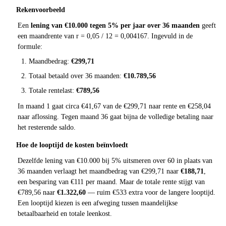
Rekenvoorbeeld
Een
lening van €10.000 tegen 5% per jaar over 36 maanden
geeft
een maandrente van r = 0,05 / 12 = 0,004167. Ingevuld in de
formule:
Maandbedrag:
€299,71
Totaal betaald over 36 maanden:
€10.789,56
Totale rentelast:
€789,56
In maand 1 gaat circa €41,67 van de €299,71 naar rente en €258,04
naar aflossing. Tegen maand 36 gaat bijna de volledige betaling naar
het resterende saldo.
Hoe de looptijd de kosten beïnvloedt
Dezelfde lening van €10.000 bij 5% uitsmeren over 60 in plaats van
36 maanden verlaagt het maandbedrag van €299,71 naar
€188,71
,
een besparing van €111 per maand. Maar de totale rente stijgt van
€789,56 naar
€1.322,60
— ruim €533 extra voor de langere looptijd.
Een looptijd kiezen is een afweging tussen maandelijkse
betaalbaarheid en totale leenkost.