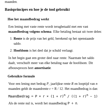
maanden.
Basisprincipes en hoe je de tool gebruikt
Hoe het maandbedrag werkt
Een lening met vaste rente wordt terugbetaald met een vast
maandbedrag volgens schema
. Elke betaling bestaat uit twee delen:
Rente
is de prijs van het geld, berekend op het openstaande
saldo.
Hoofdsom
is het deel dat je schuld verlaagt.
In het begin gaat een groter deel naar rente. Naarmate het saldo
daalt, verschuift meer van elke betaling naar de hoofdsom. Dit
afbouwproces heet
amortisatie
.
Gebruikte formule
Voor een lening met bedrag
P
, jaarlijkse rente
R
en looptijd van
n
maanden geldt de maandrente r = R / 12. Het maandbedrag is dan:
n
n
Maandbedrag = P × r × (1 + r)
/ ((1 + r)
− 1)
P ÷ n
Als de rente nul is, wordt het maandbedrag
.