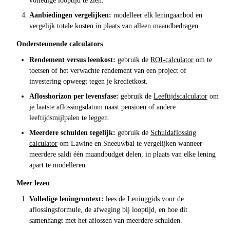
volledige looptijd te zien.
Aanbiedingen vergelijken:
modelleer elk leningaanbod en
vergelijk totale kosten in plaats van alleen maandbedragen.
Ondersteunende calculators
Rendement versus leenkost:
gebruik de
ROI-calculator
om te
toetsen of het verwachte rendement van een project of
investering opweegt tegen je kredietkost.
Aflosshorizon per levensfase:
gebruik de
Leeftijdscalculator
om
je laatste aflossingsdatum naast pensioen of andere
leeftijdsmijlpalen te leggen.
Meerdere schulden tegelijk:
gebruik de
Schuldaflossing
calculator
om Lawine en Sneeuwbal te vergelijken wanneer
meerdere saldi één maandbudget delen, in plaats van elke lening
apart te modelleren.
Meer lezen
Volledige leningcontext:
lees de
Leninggids
voor de
aflossingsformule, de afweging bij looptijd, en hoe dit
samenhangt met het aflossen van meerdere schulden.