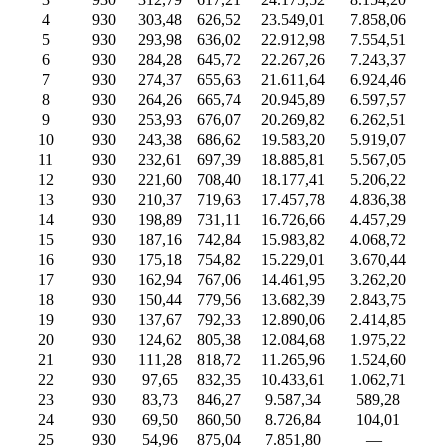
4
930
303,48
626,52
23.549,01
7.858,06
11.
5
930
293,98
636,02
22.912,98
7.554,51
10.
6
930
284,28
645,72
22.267,26
7.243,37
10.
7
930
274,37
655,63
21.611,64
6.924,46
10.
8
930
264,26
665,74
20.945,89
6.597,57
10.
9
930
253,93
676,07
20.269,82
6.262,51
9.9
10
930
243,38
686,62
19.583,20
5.919,07
9.7
11
930
232,61
697,39
18.885,81
5.567,05
9.5
12
930
221,60
708,40
18.177,41
5.206,22
9.2
13
930
210,37
719,63
17.457,78
4.836,38
9.0
14
930
198,89
731,11
16.726,66
4.457,29
8.8
15
930
187,16
742,84
15.983,82
4.068,72
8.5
16
930
175,18
754,82
15.229,01
3.670,44
8.3
17
930
162,94
767,06
14.461,95
3.262,20
8.1
18
930
150,44
779,56
13.682,39
2.843,75
7.8
19
930
137,67
792,33
12.890,06
2.414,85
7.6
20
930
124,62
805,38
12.084,68
1.975,22
7.3
21
930
111,28
818,72
11.265,96
1.524,60
7.1
22
930
97,65
832,35
10.433,61
1.062,71
6.8
23
930
83,73
846,27
9.587,34
589,28
6.6
24
930
69,50
860,50
8.726,84
104,01
6.4
25
930
54,96
875,04
7.851,80
—
6.1