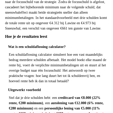
naar de focusschuld van de strategie. Zodra de focusschuld is afgelost,
cascadeert het bijbehorende minimum naar de volgende schuld; dat
sneeuwbaleffect maakt beide strategieën sneller dan alleen
minimumbetalingen. In het standaardvoorbeeld met drie schulden komt
de totale rente uit op ongeveer €4.312 bij Lawine en €4.973 bij
Sneeuwbal, een verschil van ongeveer €661 ten gunste van Lawine.
Hoe je de resultaten leest
Wat is een schuldaflossing calculator?
Een schuldaflossing calculator simuleert hoe een vast maandelijks
bedrag meerdere schulden afbetaalt. Het model boekt elke maand de
rente bij, voert de verplichte minimumbetalingen uit en stuurt al het
overige budget naar één focusschuld. Het antwoordt op twee
praktische vragen: hoe lang duurt het tot ik schuldenvrij ben, en
hoeveel rente heb ik dan in totaal betaald?
Uitgewerkt voorbeeld
Stel dat je drie schulden hebt: een
creditcard van €8.000 (22%
rente, €200 minimum)
, een
autolening van €12.000 (6% rente,
€280 minimum)
en een
persoonlijke lening van €5.000 (11%