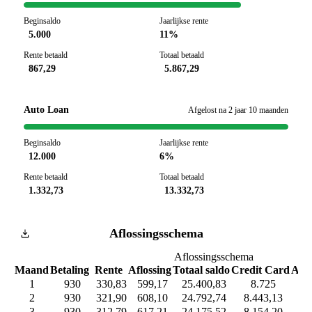
Beginsaldo
Jaarlijkse rente
5.000
11%
Rente betaald
Totaal betaald
867,29
5.867,29
Auto Loan
Afgelost na 2 jaar 10 maanden
Beginsaldo
Jaarlijkse rente
12.000
6%
Rente betaald
Totaal betaald
1.332,73
13.332,73
Aflossingsschema
Aflossingsschema
Maand
Betaling
Rente
Aflossing
Totaal saldo
Credit Card
Aut
1
930
330,83
599,17
25.400,83
8.725
11
2
930
321,90
608,10
24.792,74
8.443,13
11.
3
930
312,79
617,21
24.175,52
8.154,20
11.