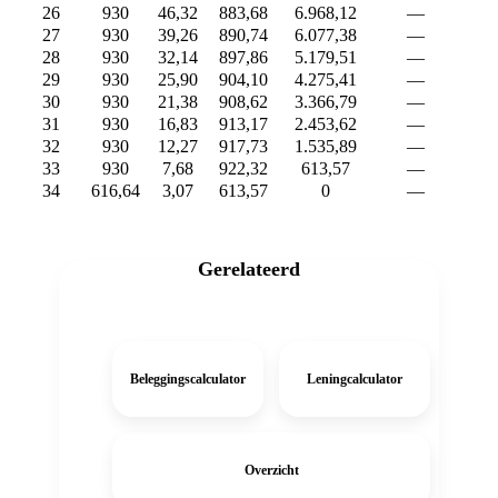
26
930
46,32
883,68
6.968,12
—
5.9
27
930
39,26
890,74
6.077,38
—
5.6
28
930
32,14
897,86
5.179,51
—
5.1
29
930
25,90
904,10
4.275,41
—
4.2
30
930
21,38
908,62
3.366,79
—
3.3
31
930
16,83
913,17
2.453,62
—
2.4
32
930
12,27
917,73
1.535,89
—
1.5
33
930
7,68
922,32
613,57
—
61
34
616,64
3,07
613,57
0
—
Gerelateerd
Beleggingscalculator
Leningcalculator
Overzicht