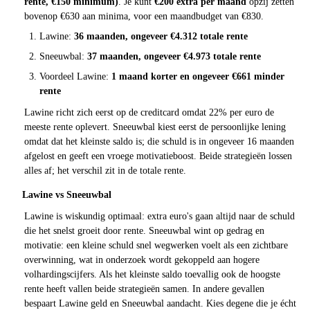
rente, €150 minimum)
. Je kunt
€200 extra per maand
opzij zetten
bovenop €630 aan minima, voor een maandbudget van €830.
Lawine:
36 maanden, ongeveer €4.312 totale rente
Sneeuwbal:
37 maanden, ongeveer €4.973 totale rente
Voordeel Lawine:
1 maand korter en ongeveer €661 minder
rente
Lawine richt zich eerst op de creditcard omdat 22% per euro de
meeste rente oplevert. Sneeuwbal kiest eerst de persoonlijke lening
omdat dat het kleinste saldo is; die schuld is in ongeveer 16 maanden
afgelost en geeft een vroege motivatieboost. Beide strategieën lossen
alles af; het verschil zit in de totale rente.
Lawine vs Sneeuwbal
Lawine is wiskundig optimaal: extra euro's gaan altijd naar de schuld
die het snelst groeit door rente. Sneeuwbal wint op gedrag en
motivatie: een kleine schuld snel wegwerken voelt als een zichtbare
overwinning, wat in onderzoek wordt gekoppeld aan hogere
volhardingscijfers. Als het kleinste saldo toevallig ook de hoogste
rente heeft vallen beide strategieën samen. In andere gevallen
bespaart Lawine geld en Sneeuwbal aandacht. Kies degene die je écht