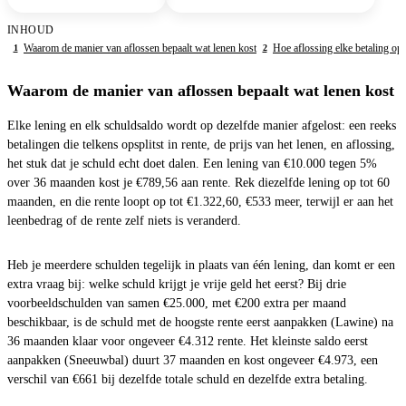
INHOUD
Waarom de manier van aflossen bepaalt wat lenen kost
Hoe aflossing elke betaling opsp
1
2
Waarom de manier van aflossen bepaalt wat lenen kost
Elke lening en elk schuldsaldo wordt op dezelfde manier afgelost: een reeks
betalingen die telkens opsplitst in rente, de prijs van het lenen, en aflossing,
het stuk dat je schuld echt doet dalen. Een lening van €10.000 tegen 5%
over 36 maanden kost je €789,56 aan rente. Rek diezelfde lening op tot 60
maanden, en die rente loopt op tot €1.322,60, €533 meer, terwijl er aan het
leenbedrag of de rente zelf niets is veranderd.
Heb je meerdere schulden tegelijk in plaats van één lening, dan komt er een
extra vraag bij: welke schuld krijgt je vrije geld het eerst? Bij drie
voorbeeldschulden van samen €25.000, met €200 extra per maand
beschikbaar, is de schuld met de hoogste rente eerst aanpakken (Lawine) na
36 maanden klaar voor ongeveer €4.312 rente. Het kleinste saldo eerst
aanpakken (Sneeuwbal) duurt 37 maanden en kost ongeveer €4.973, een
verschil van €661 bij dezelfde totale schuld en dezelfde extra betaling.