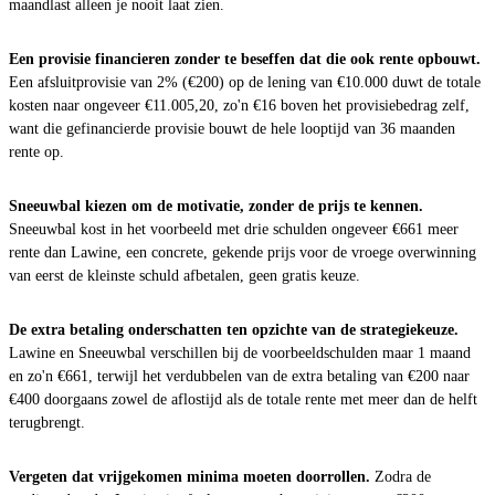
maandlast alleen je nooit laat zien.
Een provisie financieren zonder te beseffen dat die ook rente opbouwt.
Een afsluitprovisie van 2% (€200) op de lening van €10.000 duwt de totale
kosten naar ongeveer €11.005,20, zo'n €16 boven het provisiebedrag zelf,
want die gefinancierde provisie bouwt de hele looptijd van 36 maanden
rente op.
Sneeuwbal kiezen om de motivatie, zonder de prijs te kennen.
Sneeuwbal kost in het voorbeeld met drie schulden ongeveer €661 meer
rente dan Lawine, een concrete, gekende prijs voor de vroege overwinning
van eerst de kleinste schuld afbetalen, geen gratis keuze.
De extra betaling onderschatten ten opzichte van de strategiekeuze.
Lawine en Sneeuwbal verschillen bij de voorbeeldschulden maar 1 maand
en zo'n €661, terwijl het verdubbelen van de extra betaling van €200 naar
€400 doorgaans zowel de aflostijd als de totale rente met meer dan de helft
terugbrengt.
Vergeten dat vrijgekomen minima moeten doorrollen.
Zodra de