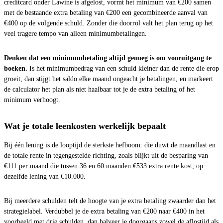
creditcard onder Lawine is afgelost, vormt het minimum van €200 samen
met de bestaande extra betaling van €200 een gecombineerde aanval van
€400 op de volgende schuld. Zonder die doorrol valt het plan terug op het
veel tragere tempo van alleen minimumbetalingen.
Denken dat een minimumbetaling altijd genoeg is om vooruitgang te
boeken.
Is het minimumbedrag van een schuld kleiner dan de rente die erop
groeit, dan stijgt het saldo elke maand ongeacht je betalingen, en markeert
de calculator het plan als niet haalbaar tot je de extra betaling of het
minimum verhoogt.
Wat je totale leenkosten werkelijk bepaalt
Bij één lening is de looptijd de sterkste hefboom: die duwt de maandlast en
de totale rente in tegengestelde richting, zoals blijkt uit de besparing van
€111 per maand die tussen 36 en 60 maanden €533 extra rente kost, op
dezelfde lening van €10.000.
Bij meerdere schulden telt de hoogte van je extra betaling zwaarder dan het
strategielabel. Verdubbel je de extra betaling van €200 naar €400 in het
voorbeeld met drie schulden, dan halveer je doorgaans zowel de aflostijd als