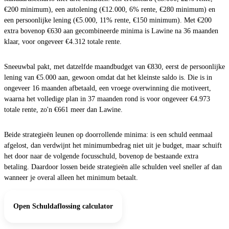
€200 minimum), een autolening (€12.000, 6% rente, €280 minimum) en
een persoonlijke lening (€5.000, 11% rente, €150 minimum). Met €200
extra bovenop €630 aan gecombineerde minima is Lawine na 36 maanden
klaar, voor ongeveer €4.312 totale rente.
Sneeuwbal pakt, met datzelfde maandbudget van €830, eerst de persoonlijke
lening van €5.000 aan, gewoon omdat dat het kleinste saldo is. Die is in
ongeveer 16 maanden afbetaald, een vroege overwinning die motiveert,
waarna het volledige plan in 37 maanden rond is voor ongeveer €4.973
totale rente, zo'n €661 meer dan Lawine.
Beide strategieën leunen op doorrollende minima: is een schuld eenmaal
afgelost, dan verdwijnt het minimumbedrag niet uit je budget, maar schuift
het door naar de volgende focusschuld, bovenop de bestaande extra
betaling. Daardoor lossen beide strategieën alle schulden veel sneller af dan
wanneer je overal alleen het minimum betaalt.
Open Schuldaflossing calculator