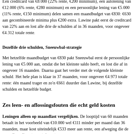
Een creditcard van €8.000 (22% rente, €200 minimum), een autolening van
€12.000 (6% rente, €280 minimum) en een persoonlijke lening van €5.000
(11% rente, €150 minimum) delen samen een maandbudget van €830: €630
aan gecombineerde minima plus €200 extra. Lawine pakt eerst de creditcard
van 22% aan en lost alle drie de schulden af in 36 maanden, voor ongeveer
€4.312 totale rente.
Dezelfde drie schulden, Sneeuwbal-strategie
Met hetzelfde maandbudget van €830 pakt Sneeuwbal eerst de persoonlijke
lening van €5.000 aan, omdat die het kleinste saldo heeft, en lost die af in
ongeveer 16 maanden. Daarna gaat het verder met de volgende kleinste
schuld. Het hele plan is klaar in 37 maanden, voor ongeveer €4.973 totale
rente: één maand trager en zo'n €661 duurder dan Lawine, bij dezelfde
schulden en hetzelfde budget.
Zes leen- en aflossingsfouten die echt geld kosten
Leningen alleen op maandlast vergelijken.
De looptijd van 60 maanden
betaalt in het voorbeeld van €10.000 wel €111 minder per maand dan 36
maanden, maar kost uiteindelijk €533 meer aan rente, een afweging die de