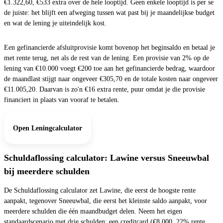
€1.322,60, €533 extra over de hele looptijd. Geen enkele looptijd is per se
de juiste: het blijft een afweging tussen wat past bij je maandelijkse budget
en wat de lening je uiteindelijk kost.
Een gefinancierde afsluitprovisie komt bovenop het beginsaldo en betaal je
met rente terug, net als de rest van de lening. Een provisie van 2% op de
lening van €10.000 voegt €200 toe aan het gefinancierde bedrag, waardoor
de maandlast stijgt naar ongeveer €305,70 en de totale kosten naar ongeveer
€11.005,20. Daarvan is zo'n €16 extra rente, puur omdat je die provisie
financiert in plaats van vooraf te betalen.
Open Leningcalculator
Schuldaflossing calculator: Lawine versus Sneeuwbal
bij meerdere schulden
De Schuldaflossing calculator zet Lawine, die eerst de hoogste rente
aanpakt, tegenover Sneeuwbal, die eerst het kleinste saldo aanpakt, voor
meerdere schulden die één maandbudget delen. Neem het eigen
standaardscenario met drie schulden: een creditcard (€8.000, 22% rente,