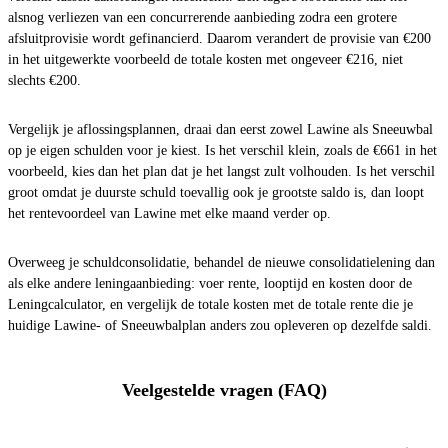
alsnog verliezen van een concurrerende aanbieding zodra een grotere
afsluitprovisie wordt gefinancierd. Daarom verandert de provisie van €200
in het uitgewerkte voorbeeld de totale kosten met ongeveer €216, niet
slechts €200.
Vergelijk je aflossingsplannen, draai dan eerst zowel Lawine als Sneeuwbal
op je eigen schulden voor je kiest. Is het verschil klein, zoals de €661 in het
voorbeeld, kies dan het plan dat je het langst zult volhouden. Is het verschil
groot omdat je duurste schuld toevallig ook je grootste saldo is, dan loopt
het rentevoordeel van Lawine met elke maand verder op.
Overweeg je schuldconsolidatie, behandel de nieuwe consolidatielening dan
als elke andere leningaanbieding: voer rente, looptijd en kosten door de
Leningcalculator, en vergelijk de totale kosten met de totale rente die je
huidige Lawine- of Sneeuwbalplan anders zou opleveren op dezelfde saldi.
Veelgestelde vragen (FAQ)