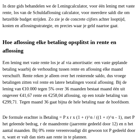
In deze gids behandelen we de Leningcalculator, voor één lening met vaste
rente, los van de Schuldaflossing calculator, voor meerdere saldi die om
hetzelfde budget strijden. Zo zie je de concrete cijfers achter looptijd,
kosten en aflossingsstrategie, en precies waar je geld naartoe gaat.
Hoe aflossing elke betaling opsplitst in rente en
aflossing
Een lening met vaste rente los je af via amortisatie: een vaste geplande
betaling waarbij de verhouding tussen rente en aflossing elke maand
verschuift. Rente reken je alleen over het resterende saldo, dus vroege
betalingen zitten vol rente en latere betalingen vooral aflossing. Bij de
lening van €10.000 tegen 5% over 36 maanden bestaat maand één uit
ongeveer €41,67 rente en €258,04 aflossing, op een totale betaling van
€299,71. Tegen maand 36 gaat bijna de hele betaling naar de hoofdsom.
De formule erachter is Betaling = P x r x (1 + r)^n / ((1 + r)^n - 1), met P
het geleende bedrag, r de maandrente (jaarrente gedeeld door 12) en n het
aantal maanden. Bij 0% rente vereenvoudigt dit gewoon tot P gedeeld door
n, want er valt dan niets aan rente in te plannen.