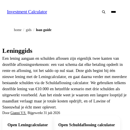
Investment Calculator
home
/
gids
/
loan guide
Leninggids
Een lening aangaan en schulden aflossen zijn eigenlijk twee kanten van
dezelfde aflossingsrekensom: een vast schema dat elke betaling opdeelt in
rente en aflossing, tot het saldo op nul staat. Deze gids begint bij één
nieuwe lening met de Leningcalculator, en gaat daarna verder met meerdere
bestaande schulden via de Schuldaflossing calculator. We gebruiken telkens
dezelfde lening van €10.000 en hetzelfde scenario met drie schulden als
uitgewerkt voorbeeld. Aan het einde weet je waarom een langere looptijd je
maandlast verlaagt maar je totale kosten opdrijft, en of Lawine of
Sneeuwbal je écht meer oplevert.
Door
Gianni V.S.
·
Bijgewerkt
31 juli 2026
Open Leningcalculator
Open Schuldaflossing calculator