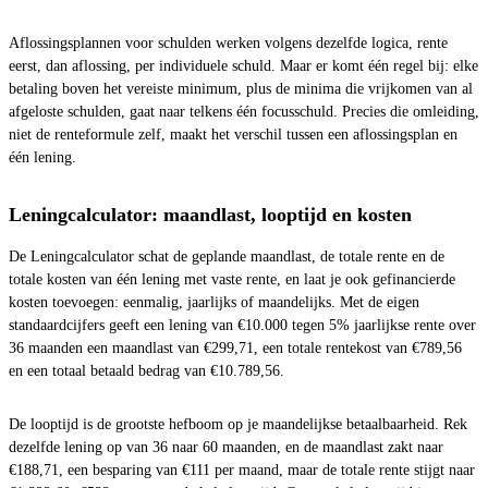
Aflossingsplannen voor schulden werken volgens dezelfde logica, rente
eerst, dan aflossing, per individuele schuld. Maar er komt één regel bij: elke
betaling boven het vereiste minimum, plus de minima die vrijkomen van al
afgeloste schulden, gaat naar telkens één focusschuld. Precies die omleiding,
niet de renteformule zelf, maakt het verschil tussen een aflossingsplan en
één lening.
Leningcalculator: maandlast, looptijd en kosten
De Leningcalculator schat de geplande maandlast, de totale rente en de
totale kosten van één lening met vaste rente, en laat je ook gefinancierde
kosten toevoegen: eenmalig, jaarlijks of maandelijks. Met de eigen
standaardcijfers geeft een lening van €10.000 tegen 5% jaarlijkse rente over
36 maanden een maandlast van €299,71, een totale rentekost van €789,56
en een totaal betaald bedrag van €10.789,56.
De looptijd is de grootste hefboom op je maandelijkse betaalbaarheid. Rek
dezelfde lening op van 36 naar 60 maanden, en de maandlast zakt naar
€188,71, een besparing van €111 per maand, maar de totale rente stijgt naar