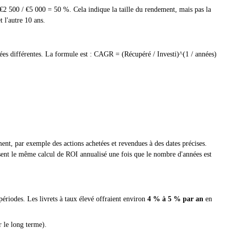
 €2 500 / €5 000 = 50 %. Cela indique la taille du rendement, mais pas la
t l'autre 10 ans.
ées différentes. La formule est : CAGR = (Récupéré / Investi)^(1 / années)
ment, par exemple des actions achetées et revendues à des dates précises.
ent le même calcul de ROI annualisé une fois que le nombre d'années est
riodes. Les livrets à taux élevé offraient environ
4 % à 5 % par an
en
 le long terme).