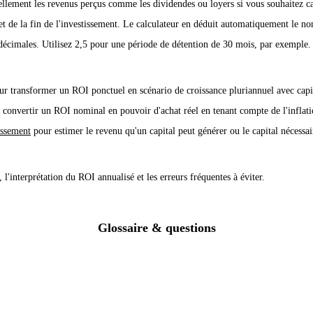
uellement les revenus perçus comme les dividendes ou loyers si vous souhaitez c
et de la fin de l'investissement. Le calculateur en déduit automatiquement le n
décimales. Utilisez 2,5 pour une période de détention de 30 mois, par exemple.
r transformer un ROI ponctuel en scénario de croissance pluriannuel avec capita
convertir un ROI nominal en pouvoir d'achat réel en tenant compte de l'inflati
issement
pour estimer le revenu qu'un capital peut générer ou le capital nécessai
, l'interprétation du ROI annualisé et les erreurs fréquentes à éviter.
Glossaire & questions
 perte en pourcentage du montant investi. La formule est (Montant récup