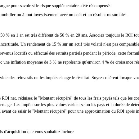
argne pour savoir si le risque supplémentaire a été récompensé.
obilier ou à tout investissement avec un coût et un résultat mesurables.
0 % en 1 an est très différent de 50 % en 20 ans. Associez toujours le ROI tot
l'incertitude. Un rendement de 15 % sur un actif très volatil n'est pas comparable
evenus locatifs ou effectué des retraits partiels pendant la période, cette formu
une inflation moyenne de 3 % ne représente qu'environ 4 % de croissance réelle
dividendes réinvestis ou les impôts change le résultat. Soyez cohérent lorsque v
 ROI net, réduisez le "Montant récupéré" de tous les frais payés tels que les co
entage. Les impôts sur les plus-values varient selon les pays et la durée de dét
n avant de saisir le "Montant récupéré" pour une approximation du ROI après i
is d'acquisition que vous souhaitez inclure.