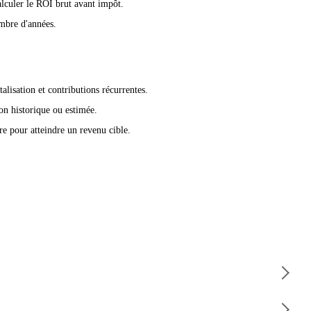
alculer le ROI brut avant impôt.
ombre d'années.
lisation et contributions récurrentes.
on historique ou estimée.
re pour atteindre un revenu cible.
éré - Montant investi) / Montant investi. Un investissement de €10