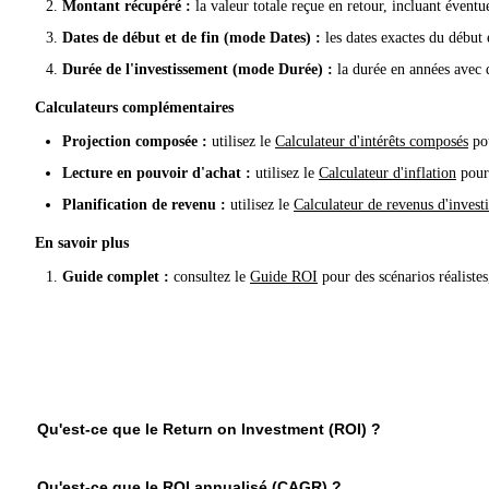
Montant récupéré :
la valeur totale reçue en retour, incluant évent
Dates de début et de fin (mode Dates) :
les dates exactes du début 
Durée de l'investissement (mode Durée) :
la durée en années avec 
Calculateurs complémentaires
Projection composée :
utilisez le
Calculateur d'intérêts composés
pou
Lecture en pouvoir d'achat :
utilisez le
Calculateur d'inflation
pour 
Planification de revenu :
utilisez le
Calculateur de revenus d'invest
En savoir plus
Guide complet :
consultez le
Guide ROI
pour des scénarios réalistes
Qu'est-ce que le Return on Investment (ROI) ?
Le ROI est un indicateur de rentabilité qui exprime le gain ou la
Qu'est-ce que le ROI annualisé (CAGR) ?