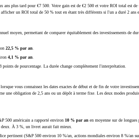
x ans plus tard pour €7 500. Votre gain est de €2 500 et votre ROI total est de
afficher un ROI total de 50 % tout en étant très différents si l'un a duré 2 ans e
annuel moyen, permettant de comparer équitablement des investissements de dur
ron
22,5 % par an
.
viron
4,1 % par an
.
8 points de pourcentage. La durée change complètement l'interprétation.
lorsque vous connaissez les dates exactes de début et de fin de votre investisse
me une obligation de 2,5 ans ou un dépôt à terme fixe. Les deux modes produis
 S&P 500 américain a rapporté environ
10 % par an
en moyenne sur de longues pé
 deux. À 3 %, un livret aurait fait mieux.
ice pertinent (S&P 500 environ 10 %/an, actions mondiales environ 8 %/an sur