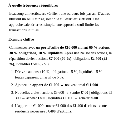
À quelle fréquence rééquilibrer
Beaucoup d'investisseurs vérifient une ou deux fois par an. D'autres
utilisent un seuil et n'agissent que si l'écart est suffisant. Une
approche calendrier est simple, une approche seuil limite les
transactions inutiles.
Exemple chiffré
Commencez avec un
portefeuille de €10 000
ciblant
60 % actions,
30 % obligations, 10 % liquidités
. Après une hausse des actions, la
répartition devient actions
€7 000 (70 %)
, obligations
€2 500 (25
%)
, liquidités
€500 (5 %)
.
Dérive : actions +10 %, obligations −5 %, liquidités −5 % —
toutes dépassent un seuil de 5 %.
Ajoutez un
apport de €1 000
→ nouveau total
€11 000
.
Nouvelles cibles : actions €6 600 → vendre
€400
| obligations €3
300 → acheter
€800
| liquidités €1 100 → acheter
€600
.
L'apport de €1 000 couvre €1 000 des €1 400 d'achats ; vente
résiduelle nécessaire :
€400 d'actions
.