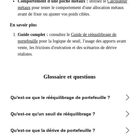
Comportement d'une poche métaux :
utilisez le
Calculateur
métaux
pour tester le comportement d'une allocation métaux
avant de fixer ou ajuster vos poids cibles.
En savoir plus
Guide complet :
consultez le
Guide de rééquilibrage de
portefeuille
pour la logique de seuil, l'usage des apports avant
vente, les frictions d'exécution et des scénarios de dérive
réalistes.
Glossaire et questions
Qu'est-ce que le rééquilibrage de portefeuille ?
Le rééquilibrage de portefeuille est le processus qui consiste
Qu'est-ce qu'un seuil de rééquilibrage ?
à ramener votre allocation d'actifs vers la répartition cible
que vous avez définie. Lorsqu'un actif croît plus vite que les
Le seuil est une zone de tolérance autour de votre allocation
autres, sa part augmente tandis que les autres diminuent —
Qu'est-ce que la dérive de portefeuille ?
cible — les actions ne sont proposées que lorsque
cette dérive modifie votre profil de risque sans décision
l'allocation actuelle sort de cette zone. Un point de départ
délibérée. Dans un portefeuille de €10 000 ciblant 60 %