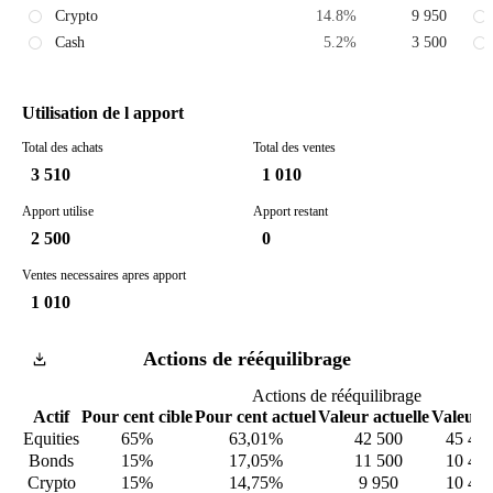
Crypto
14.8
%
9 950
Cash
5.2
%
3 500
Utilisation de l apport
Total des achats
Total des ventes
3 510
1 010
Apport utilise
Apport restant
2 500
0
Ventes necessaires apres apport
1 010
Actions de rééquilibrage
Actions de rééquilibrage
Actif
Pour cent cible
Pour cent actuel
Valeur actuelle
Valeur c
Equities
65%
63,01%
42 500
45 467
Bonds
15%
17,05%
11 500
10 492
Crypto
15%
14,75%
9 950
10 492