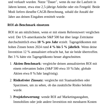
und verkauft wurden. Nutze "Dauer", wenn du nur die Laufzeit in
Jahren kennst, etwa eine 2,5-jährige Anleihe oder ein Festgeld. Beide
Modi liefern dieselbe CAGR-Berechnung, sobald die Anzahl der
Jahre aus deinen Eingaben ermittelt wurde.
ROI als Benchmark einsetzen
ROI ist am nützlichsten, wenn er mit einem Referenzwert verglichen
wird. Der US-amerikanische S&P 500 hat über lange Zeiträume
durchschnittlich etwa
10 % pro Jahr
erzielt. Tagesgeldkonten mit
hohen Zinsen boten 2024 rund
4 % bis 5 % jährlich
. Wenn deine
Investition 12 % annualisiert erbracht hat, hat sie beide übertroffen.
Bei 3 % hätte ein Tagesgeldkonto besser abgeschnitten.
Aktien-Benchmark:
vergleiche deinen annualisierten ROI mit
einem relevanten Index (S&P 500 etwa 10 %/Jahr, globale
Aktien etwa 8 %/Jahr langfristig).
Risikofreier Zinssatz:
vergleiche mit Staatsanleihen oder
Sparzinsen, um zu sehen, ob das zusätzliche Risiko belohnt
wurde.
Projektbewertung:
wende ROI auf Marketingausgaben,
Immobilien oder jede andere Investition mit messbaren Kosten