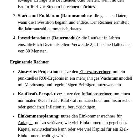
etwaiger Erträge wie Dividenden oder Mieten, wenn du den
Brutto-ROI vor Steuern berechnen möchtest.
Start- und Enddatum (Datumsmodus):
die genauen Daten,
wann die Investition begann und endete. Der Rechner ermittelt
die Jahresanzahl automatisch daraus.
Investitionsdauer (Dauermodus):
die Laufzeit in Jahren
einschließlich Dezimalstellen. Verwende 2,5 für eine Haltedauer
von 30 Monaten.
Ergänzende Rechner
Zinseszins-Projektion:
nutze den
Zinseszinsrechner
, um ein
punktuelles ROI-Ergebnis in ein mehrjähriges Wachstumsmodell
mit Verzinsung und regelmäßigen Beiträgen umzuwandeln.
Kaufkraft-Perspektive:
nutze den
Inflationsrechner
, um einen
nominalen ROI in reale Kaufkraft umzurechnen und historische
oder geschätzte Inflation zu berücksichtigen.
Einkommensplanung:
nutze den
Einkommensrechner für
Anlagen
, um zu schätzen, wie viel Einkommen ein gegebenes
Kapital erwirtschaften kann oder wie viel Kapital für ein Ziel-
Einkommen benötigt wird.