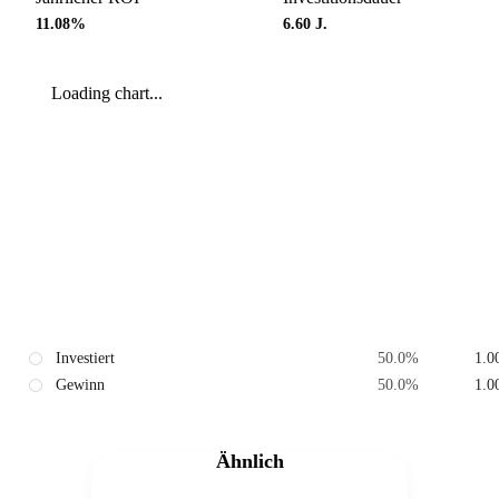
11.08%
6.60
J.
Loading chart...
Investiert
50.0
%
1.0
Gewinn
50.0
%
1.0
Ähnlich