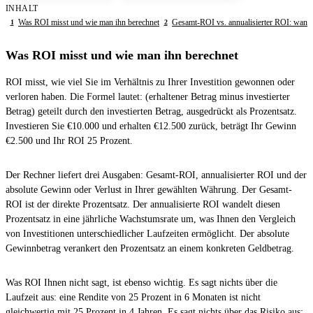
INHALT
Was ROI misst und wie man ihn berechnet
Gesamt-ROI vs. annualisierter ROI: wann 
1
2
Was ROI misst und wie man ihn berechnet
ROI misst, wie viel Sie im Verhältnis zu Ihrer Investition gewonnen oder
verloren haben. Die Formel lautet: (erhaltener Betrag minus investierter
Betrag) geteilt durch den investierten Betrag, ausgedrückt als Prozentsatz.
Investieren Sie €10.000 und erhalten €12.500 zurück, beträgt Ihr Gewinn
€2.500 und Ihr ROI 25 Prozent.
Der Rechner liefert drei Ausgaben: Gesamt-ROI, annualisierter ROI und der
absolute Gewinn oder Verlust in Ihrer gewählten Währung. Der Gesamt-
ROI ist der direkte Prozentsatz. Der annualisierte ROI wandelt diesen
Prozentsatz in eine jährliche Wachstumsrate um, was Ihnen den Vergleich
von Investitionen unterschiedlicher Laufzeiten ermöglicht. Der absolute
Gewinnbetrag verankert den Prozentsatz an einem konkreten Geldbetrag.
Was ROI Ihnen nicht sagt, ist ebenso wichtig. Es sagt nichts über die
Laufzeit aus: eine Rendite von 25 Prozent in 6 Monaten ist nicht
gleichwertig mit 25 Prozent in 4 Jahren. Es sagt nichts über das Risiko aus: