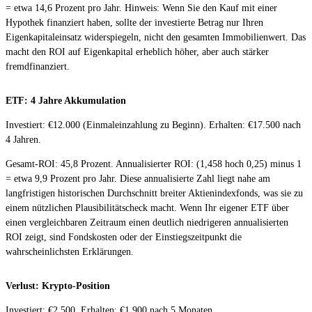
= etwa 14,6 Prozent pro Jahr. Hinweis: Wenn Sie den Kauf mit einer
Hypothek finanziert haben, sollte der investierte Betrag nur Ihren
Eigenkapitaleinsatz widerspiegeln, nicht den gesamten Immobilienwert. Das
macht den ROI auf Eigenkapital erheblich höher, aber auch stärker
fremdfinanziert.
ETF: 4 Jahre Akkumulation
Investiert: €12.000 (Einmaleinzahlung zu Beginn). Erhalten: €17.500 nach
4 Jahren.
Gesamt-ROI: 45,8 Prozent. Annualisierter ROI: (1,458 hoch 0,25) minus 1
= etwa 9,9 Prozent pro Jahr. Diese annualisierte Zahl liegt nahe am
langfristigen historischen Durchschnitt breiter Aktienindexfonds, was sie zu
einem nützlichen Plausibilitätscheck macht. Wenn Ihr eigener ETF über
einen vergleichbaren Zeitraum einen deutlich niedrigeren annualisierten
ROI zeigt, sind Fondskosten oder der Einstiegszeitpunkt die
wahrscheinlichsten Erklärungen.
Verlust: Krypto-Position
Investiert: €2.500. Erhalten: €1.900 nach 5 Monaten.