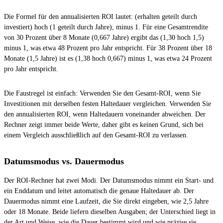
Die Formel für den annualisierten ROI lautet: (erhalten geteilt durch
investiert) hoch (1 geteilt durch Jahre), minus 1. Für eine Gesamtrendite
von 30 Prozent über 8 Monate (0,667 Jahre) ergibt das (1,30 hoch 1,5)
minus 1, was etwa 48 Prozent pro Jahr entspricht. Für 38 Prozent über 18
Monate (1,5 Jahre) ist es (1,38 hoch 0,667) minus 1, was etwa 24 Prozent
pro Jahr entspricht.
Die Faustregel ist einfach: Verwenden Sie den Gesamt-ROI, wenn Sie
Investitionen mit derselben festen Haltedauer vergleichen. Verwenden Sie
den annualisierten ROI, wenn Haltedauern voneinander abweichen. Der
Rechner zeigt immer beide Werte, daher gibt es keinen Grund, sich bei
einem Vergleich ausschließlich auf den Gesamt-ROI zu verlassen.
Datumsmodus vs. Dauermodus
Der ROI-Rechner hat zwei Modi. Der Datumsmodus nimmt ein Start- und
ein Enddatum und leitet automatisch die genaue Haltedauer ab. Der
Dauermodus nimmt eine Laufzeit, die Sie direkt eingeben, wie 2,5 Jahre
oder 18 Monate. Beide liefern dieselben Ausgaben; der Unterschied liegt in
der Art und Weise, wie die Dauer bestimmt wird und wie präzise sie