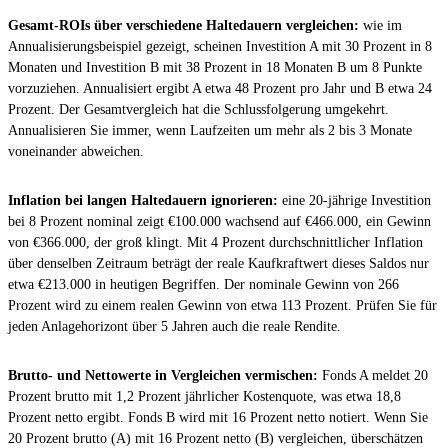
Gesamt-ROIs über verschiedene Haltedauern vergleichen:
wie im
Annualisierungsbeispiel gezeigt, scheinen Investition A mit 30 Prozent in 8
Monaten und Investition B mit 38 Prozent in 18 Monaten B um 8 Punkte
vorzuziehen. Annualisiert ergibt A etwa 48 Prozent pro Jahr und B etwa 24
Prozent. Der Gesamtvergleich hat die Schlussfolgerung umgekehrt.
Annualisieren Sie immer, wenn Laufzeiten um mehr als 2 bis 3 Monate
voneinander abweichen.
Inflation bei langen Haltedauern ignorieren:
eine 20-jährige Investition
bei 8 Prozent nominal zeigt €100.000 wachsend auf €466.000, ein Gewinn
von €366.000, der groß klingt. Mit 4 Prozent durchschnittlicher Inflation
über denselben Zeitraum beträgt der reale Kaufkraftwert dieses Saldos nur
etwa €213.000 in heutigen Begriffen. Der nominale Gewinn von 266
Prozent wird zu einem realen Gewinn von etwa 113 Prozent. Prüfen Sie für
jeden Anlagehorizont über 5 Jahren auch die reale Rendite.
Brutto- und Nettowerte in Vergleichen vermischen:
Fonds A meldet 20
Prozent brutto mit 1,2 Prozent jährlicher Kostenquote, was etwa 18,8
Prozent netto ergibt. Fonds B wird mit 16 Prozent netto notiert. Wenn Sie
20 Prozent brutto (A) mit 16 Prozent netto (B) vergleichen, überschätzen