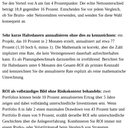
Sie den Vorteil von A um fast 4 Prozentpunkte. Der echte Nettounterschied
beträgt 18,8 gegenüber 16 Prozent. Entscheiden Sie vor jedem Vergleich,
ob Sie Brutto- oder Nettorenditen verwenden, und wenden Sie diese Wahl
konsequent an.
Sehr kurze Haltedauern annualisieren ohne dies zu kennzeichnen:
ein
Projekt, das 10 Prozent in 2 Monaten erzielt, annualisiert auf etwa 77
Prozent (1,10 hoch 6, minus 1). Die Mathematik ist korrekt, aber die Zahl
impliziert eine Rate, die kein Vermögenswert dauerhaft aufrechterhalten
kann. Es als Planungsbenchmark darzustellen ist irreführend. Berichten Sie
für Haltedauern unter 6 Monaten den Gesamt-ROI als primäre Kennzahl
und kennzeichnen Sie die annualisierte Rate explizit als reine mathematische
Umrechnung.
ROI als vollständiges Bild ohne Risikokontext behandeln:
zwei
Portfolios können beide 10 Prozent annualisierten Ertrag über 5 Jahre
zeigen und dabei vollständig unterschiedliche Investitionen sein. Wenn
Portfolio A in Jahr 2 einen maximalen Drawdown von 43 Prozent hatte und
Portfolio B einen von 9 Prozent, erzählt derselbe ROI sehr unterschiedliche
Geschichten über die Anlegererfahrung. Kombinieren Sie ROI immer mit
einem Risiko- oder Volatilitätsmaß beim Vergleich von Strategien.