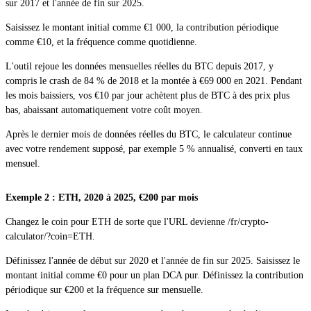
utilisation minimale d'énergie. Le réseau supporte l'émission de jetons
sur 2017 et l'année de fin sur 2025.
trajectoires d'adoption divergentes affectent les rendements à long terme sur
personnalisés et de stablecoins, utilisés pour des corridors d'argent réel dans
Comme Bitcoin, Litecoin a des halvings qui divisent la récompense de bloc
des actifs partis du même niveau.
Saisissez le montant initial comme €1 000, la contribution périodique
plusieurs marchés émergents.
par deux. Les halvings de LTC ont eu lieu en 2015, 2019 et 2023, réduisant
comme €10, et la fréquence comme quotidienne.
la récompense de bloc à 6,25 LTC. Les données historiques remontent à
Dans le calculateur, XLM dispose de données depuis 2017 et montre un
Open
BCH
calculator
2014, faisant de Litecoin l'un des trois coins qui supporte les fenêtres de
L'outil rejoue les données mensuelles réelles du BTC depuis 2017, y
comportement de prix étroitement corrélé au cycle général du marché des
backtest les plus longues possibles dans le calculateur.
compris le crash de 84 % de 2018 et la montée à €69 000 en 2021. Pendant
altcoins. Sa performance relativement stable et en range en dehors des
les mois baissiers, vos €10 par jour achètent plus de BTC à des prix plus
périodes de sommet haussier en fait un contraste utile avec les actifs à
Le long historique de Litecoin et sa grande similarité de conception avec
bas, abaissant automatiquement votre coût moyen.
volatilité plus élevée comme SOL ou DOGE dans les comparaisons DCA.
Bitcoin en font un actif de comparaison idéal. Lancer des backtests DCA
parallèles pour BTC et LTC sur la même fenêtre 2014-2025 montre
Après le dernier mois de données réelles du BTC, le calculateur continue
clairement comment deux actifs aux mécaniques similaires mais aux
avec votre rendement supposé, par exemple 5 % annualisé, converti en taux
Open
XLM
calculator
trajectoires d'adoption différentes peuvent produire des rendements
mensuel.
cumulatifs très différents.
Exemple 2 : ETH, 2020 à 2025, €200 par mois
Open
LTC
calculator
Changez le coin pour ETH de sorte que l'URL devienne /fr/crypto-
calculator/?coin=ETH.
Définissez l'année de début sur 2020 et l'année de fin sur 2025. Saisissez le
montant initial comme €0 pour un plan DCA pur. Définissez la contribution
périodique sur €200 et la fréquence sur mensuelle.