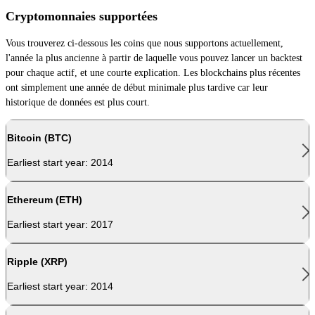
Cryptomonnaies supportées
Vous trouverez ci-dessous les coins que nous supportons actuellement,
l'année la plus ancienne à partir de laquelle vous pouvez lancer un backtest
pour chaque actif, et une courte explication. Les blockchains plus récentes
ont simplement une année de début minimale plus tardive car leur
historique de données est plus court.
Bitcoin (BTC)
Earliest start year:
2014
Bitcoin est la première et la plus reconnue des cryptomonnaies, conçue
Ethereum (ETH)
comme une monnaie numérique décentralisée avec une offre fixe de 21
Earliest start year:
2017
millions de coins. En 2025, environ 19 800 000 ont déjà été minés. Les
transactions sont confirmées par un réseau mondial de mineurs utilisant la
preuve de travail, ajoutant un nouveau bloc environ toutes les 10 minutes.
Ethereum a introduit la technologie de blockchain programmable. Là où
Ripple (XRP)
Bitcoin enregistre les transferts de valeur, Ethereum peut exécuter des
Bitcoin est souvent comparé à l'or numérique car sa rareté est appliquée par
Earliest start year:
2014
contrats intelligents : du code auto-exécutoire qui fonctionne sans opérateur
le protocole. Les quatre halvings de 2012, 2016, 2020 et avril 2024 ont
central. Cela a rendu possibles les protocoles DeFi, les marchés NFT, les
progressivement réduit le taux de nouvel approvisionnement, contribuant