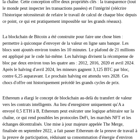
la chaîne. Cette conception offre deux propriétés clés : la transparence (tout
le monde peut inspecter les transactions passées) et l'intégrité (réécrire
l'historique nécessiterait de refaire le travail de calcul de chaque bloc depuis
ce point, ce qui est pratiquement impossible sur les grands réseaux).
La blockchain de Bitcoin a été construite pour faire une chose bien :
permettre à quiconque d'envoyer de la valeur en ligne sans banque. Les
blocs sont ajoutés environ toutes les 10 minutes. Le plafond de 21 millions
est appliqué par le code lui-même. Les halvings divisent la récompense de
bloc par deux environ tous les quatre ans : 2012, 2016, 2020 et avril 2024.
Après le halving d'avril 2024, les mineurs gagnent 3,125 BTC par bloc,
contre 6,25 auparavant. Le prochain halving est attendu vers 2028. Ces
chocs d'offre ont historiquement précédé les grands cycles de prix.
Ethereum a élargi le concept de blockchain au-delà du transfert de valeur
vers les contrats intelligents. Au lieu d'enregistrer uniquement qu'A a
envoyé 0,5 ETH à B, Ethereum peut exécuter une logique arbitraire sur la
chaîne, ce qui rend possibles les protocoles DeFi, les marchés NFT et les
échanges décentralisés. Une mise à jour majeure appelée The Merge,
finalisée en septembre 2022, a fait passer Ethereum de la preuve de travail à
la preuve de participation, réduisant sa consommation d'énergie d'environ