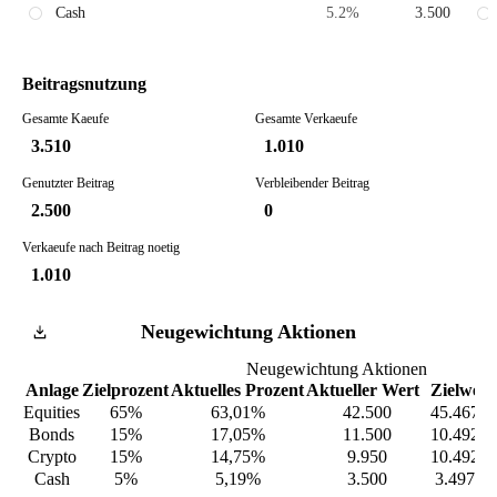
Cash
5.2
%
3.500
Beitragsnutzung
Gesamte Kaeufe
Gesamte Verkaeufe
3.510
1.010
Genutzter Beitrag
Verbleibender Beitrag
2.500
0
Verkaeufe nach Beitrag noetig
1.010
Neugewichtung Aktionen
Neugewichtung Aktionen
Anlage
Zielprozent
Aktuelles Prozent
Aktueller Wert
Zielwert
Equities
65%
63,01%
42.500
45.467,5
Bonds
15%
17,05%
11.500
10.492,5
Crypto
15%
14,75%
9.950
10.492,5
Cash
5%
5,19%
3.500
3.497,50