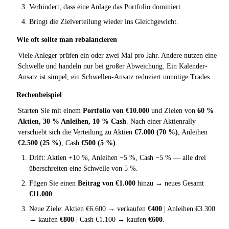
Verhindert, dass eine Anlage das Portfolio dominiert.
Bringt die Zielverteilung wieder ins Gleichgewicht.
Wie oft sollte man rebalancieren
Viele Anleger prüfen ein oder zwei Mal pro Jahr. Andere nutzen eine
Schwelle und handeln nur bei großer Abweichung. Ein Kalender-
Ansatz ist simpel, ein Schwellen-Ansatz reduziert unnötige Trades.
Rechenbeispiel
Starten Sie mit einem
Portfolio von €10.000
und Zielen von
60 %
Aktien, 30 % Anleihen, 10 % Cash
. Nach einer Aktienrally
verschiebt sich die Verteilung zu Aktien
€7.000 (70 %)
, Anleihen
€2.500 (25 %)
, Cash
€500 (5 %)
.
Drift: Aktien +10 %, Anleihen −5 %, Cash −5 % — alle drei
überschreiten eine Schwelle von 5 %.
Fügen Sie einen
Beitrag von €1.000
hinzu → neues Gesamt
€11.000
.
Neue Ziele: Aktien €6.600 → verkaufen
€400
| Anleihen €3.300
→ kaufen
€800
| Cash €1.100 → kaufen
€600
.