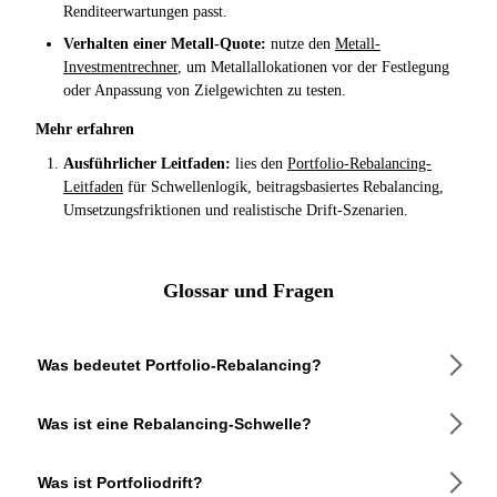
Renditeerwartungen passt.
Verhalten einer Metall-Quote:
nutze den
Metall-
Investmentrechner
, um Metallallokationen vor der Festlegung
oder Anpassung von Zielgewichten zu testen.
Mehr erfahren
Ausführlicher Leitfaden:
lies den
Portfolio-Rebalancing-
Leitfaden
für Schwellenlogik, beitragsbasiertes Rebalancing,
Umsetzungsfriktionen und realistische Drift-Szenarien.
Glossar und Fragen
Was bedeutet Portfolio-Rebalancing?
Portfolio-Rebalancing ist der Prozess, bei dem die
Was ist eine Rebalancing-Schwelle?
Vermögensaufteilung auf die ursprünglich festgelegte
Zielverteilung zurückgeführt wird. Wenn eine Anlage
Die Schwelle ist eine Toleranzzone um die Zielallokation —
schneller wächst als die anderen, steigt ihr Anteil, während
Was ist Portfoliodrift?
Aktionen werden nur vorgeschlagen, wenn die aktuelle
die übrigen sinken — diese Drift verändert das Risikoprofil