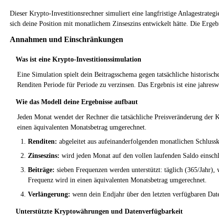
Dieser Krypto-Investitionsrechner simuliert eine langfristige Anlagestrat
sich deine Position mit monatlichem Zinseszins entwickelt hätte. Die Erg
Annahmen und Einschränkungen
Was ist eine Krypto-Investitionssimulation
Eine Simulation spielt dein Beitragsschema gegen tatsächliche historisc
Renditen Periode für Periode zu verzinsen. Das Ergebnis ist eine jahre
Wie das Modell deine Ergebnisse aufbaut
Jeden Monat wendet der Rechner die tatsächliche Preisveränderung der K
einen äquivalenten Monatsbetrag umgerechnet.
Renditen:
abgeleitet aus aufeinanderfolgenden monatlichen Schlussk
Zinseszins:
wird jeden Monat auf den vollen laufenden Saldo einsch
Beiträge:
sieben Frequenzen werden unterstützt: täglich (365/Jahr), w
Frequenz wird in einen äquivalenten Monatsbetrag umgerechnet.
Verlängerung:
wenn dein Endjahr über den letzten verfügbaren Date
Unterstützte Kryptowährungen und Datenverfügbarkeit