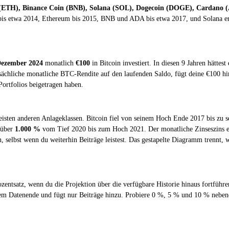
 (ETH), Binance Coin (BNB), Solana (SOL), Dogecoin (DOGE), Cardano (
 bis etwa 2014, Ethereum bis 2015, BNB und ADA bis etwa 2017, und Solana ers
Dezember 2024
monatlich
€100
in Bitcoin investiert. In diesen 9 Jahren hätte
tsächliche monatliche BTC-Rendite auf den laufenden Saldo, fügt deine €100 hin
ortfolios beigetragen haben.
isten anderen Anlageklassen. Bitcoin fiel von seinem Hoch Ende 2017 bis zu
 über
1.000 %
vom Tief 2020 bis zum Hoch 2021. Der monatliche Zinseszins erf
nn, selbst wenn du weiterhin Beiträge leistest. Das gestapelte Diagramm trenn
entsatz, wenn du die Projektion über die verfügbare Historie hinaus fortfüh
 Datenende und fügt nur Beiträge hinzu. Probiere 0 %, 5 % und 10 % nebenein