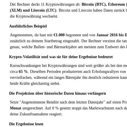
Der Rechner deckt 11 Kryptowährungen ab:
Bitcoin (BTC), Ethereum
(XLM) und Litecoin (LTC)
. Bitcoin und Litecoin haben Daten zurück
die Kryptowährung wechselst.
Ausführliches Beispiel
Angenommen, du hast mit
€1.000
begonnen und von
Januar 2016 bis 
zusätzlich zu deinem Startbetrag eingezahlt. Der Rechner verzinst die ta
genau, welche Bullen- und Bärmarktjahre am meisten zum Endwert des P
Krypto-Volatilität und was sie für deine Ergebnisse bedeutet
Kursschwankungen bei Kryptowährungen sind weit größer als bei den me
circa
65 %
. Dieselben Perioden produzierten auch Erholungsrallyes von
vervielfachen, während ein langes Bärenjahr ihn deutlich reduzieren ka
beide Kräfte gleichzeitig siehst.
Die Projektion über historische Daten hinaus verlängern
Setze "Angenommene Rendite nach dem letzten Datenjahr" auf einen Proz
Monat
umgerechnet. Auf 0 % gesetzt stoppt das Marktwachstum nach dem
deine Zukunftsannahme reagiert.
Die Ergebnisse lesen