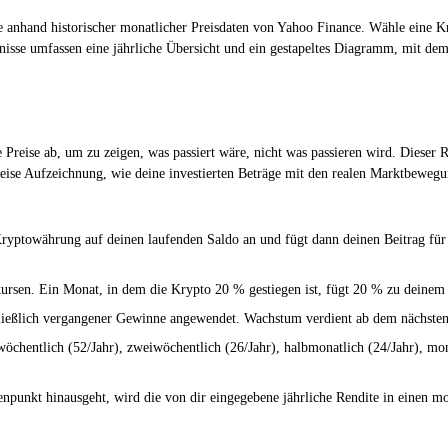
egie anhand historischer monatlicher Preisdaten von Yahoo Finance. Wähle eine 
ebnisse umfassen eine jährliche Übersicht und ein gestapeltes Diagramm, mit d
he Preise ab, um zu zeigen, was passiert wäre, nicht was passieren wird. Dies
sweise Aufzeichnung, wie deine investierten Beträge mit den realen Marktbeweg
ryptowährung auf deinen laufenden Saldo an und fügt dann deinen Beitrag für 
ursen. Ein Monat, in dem die Krypto 20 % gestiegen ist, fügt 20 % zu deinem 
ließlich vergangener Gewinne angewendet. Wachstum verdient ab dem nächsten
öchentlich (52/Jahr), zweiwöchentlich (26/Jahr), halbmonatlich (24/Jahr), monatl
npunkt hinausgeht, wird die von dir eingegebene jährliche Rendite in einen 