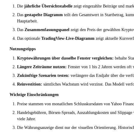
Die
jährliche Übersichtstabelle
zeigt eingezahlte Beiträge und mar
Das
gestapelte Diagramm
teilt den Gesamtwert in Startbetrag, kumu
Hauptarbeit.
Das
Zusammenfassungspanel
zeigt den Preis der gewählten Kryptow
Das optionale
TradingView-Live-Diagramm
zeigt aktuelle Kursverl
Nutzungstipps
Kryptowährungen über dasselbe Fenster vergleichen:
behalte Sta
Längere Zeiträume nutzen:
Fenster von 1 bis 2 Jahren werden oft 
Zukünftige Szenarien testen:
verlängere das Endjahr über die ver
Reinvestition:
sämtliches Wachstum wird verzinst. Das Modell verfol
Wichtige Einschränkungen
Preise stammen von monatlichen Schlusskursdaten von Yahoo Finance.
Handelsgebühren, Börsen-Spreads, Auszahlungskosten und Slippage w
viele Jahre.
Die Währungsanzeige dient nur der visuellen Orientierung. Historis