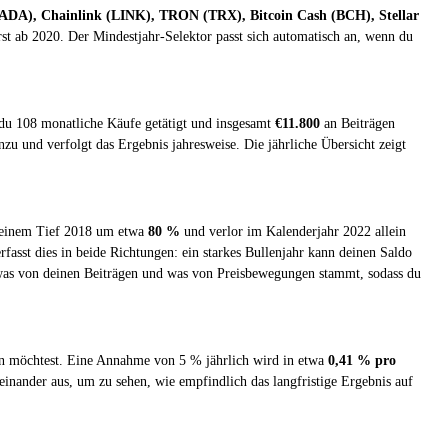
ADA), Chainlink (LINK), TRON (TRX), Bitcoin Cash (BCH), Stellar
t ab 2020. Der Mindestjahr-Selektor passt sich automatisch an, wenn du
st du 108 monatliche Käufe getätigt und insgesamt
€11.800
an Beiträgen
zu und verfolgt das Ergebnis jahresweise. Die jährliche Übersicht zeigt
 seinem Tief 2018 um etwa
80 %
und verlor im Kalenderjahr 2022 allein
asst dies in beide Richtungen: ein starkes Bullenjahr kann deinen Saldo
t, was von deinen Beiträgen und was von Preisbewegungen stammt, sodass du
ren möchtest. Eine Annahme von 5 % jährlich wird in etwa
0,41 % pro
ander aus, um zu sehen, wie empfindlich das langfristige Ergebnis auf