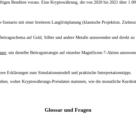
nftigen Renditen voraus. Eine Kryptowährung, die von 2020 bis 2021 über 1.000
-Szenario mit einer breiteren Langfristplanung (klassische Projektion, Zielm
Beitragsschema auf Gold, Silber und andere Metalle anzuwenden und direkt zu v
hner
, um dieselbe Beitragsstrategie auf einzelne Magnificent-7-Aktien anzuwe
rtere Erklärungen zum Simulationsmodell und praktische Interpretationstipps.
tehen, woher Kryptowährungs-Preisdaten stammen, wie die monatliche Kurshisto
Glossar und Fragen