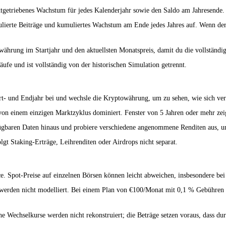
ktgetriebenes Wachstum für jedes Kalenderjahr sowie den Saldo am Jahresende.
lierte Beiträge und kumuliertes Wachstum am Ende jedes Jahres auf. Wenn der W
ährung im Startjahr und den aktuellsten Monatspreis, damit du die vollständig
äufe und ist vollständig von der historischen Simulation getrennt.
rt- und Endjahr bei und wechsle die Kryptowährung, um zu sehen, wie sich ver
von einem einzigen Marktzyklus dominiert. Fenster von 5 Jahren oder mehr ze
fügbaren Daten hinaus und probiere verschiedene angenommene Renditen aus, u
gt Staking-Erträge, Leihrenditen oder Airdrops nicht separat.
 Spot-Preise auf einzelnen Börsen können leicht abweichen, insbesondere bei 
erden nicht modelliert. Bei einem Plan von €100/Monat mit 0,1 % Gebühren si
che Wechselkurse werden nicht rekonstruiert; die Beträge setzen voraus, dass