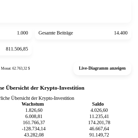
1.000
Gesamte Beiträge
14.400
811.506,85
Live-Diagramm anzeigen
r Monat: 62.763,32 $
he Übersicht der Krypto-Investition
rliche Übersicht der Krypto-Investition
Wachstum
Saldo
1.826,60
4.026,60
6.008,81
11.235,41
161.766,37
174.201,78
-128.734,14
46.667,64
43.282,08
91.149,72