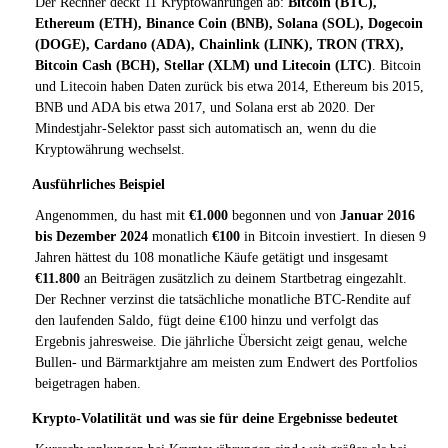
Der Rechner deckt 11 Kryptowährungen ab:
Bitcoin (BTC),
Ethereum (ETH), Binance Coin (BNB), Solana (SOL), Dogecoin
(DOGE), Cardano (ADA), Chainlink (LINK), TRON (TRX),
Bitcoin Cash (BCH), Stellar (XLM) und Litecoin (LTC)
. Bitcoin
und Litecoin haben Daten zurück bis etwa 2014, Ethereum bis 2015,
BNB und ADA bis etwa 2017, und Solana erst ab 2020. Der
Mindestjahr-Selektor passt sich automatisch an, wenn du die
Kryptowährung wechselst.
Ausführliches Beispiel
Angenommen, du hast mit
€1.000
begonnen und von
Januar 2016
bis Dezember 2024
monatlich
€100
in Bitcoin investiert. In diesen 9
Jahren hättest du 108 monatliche Käufe getätigt und insgesamt
€11.800
an Beiträgen zusätzlich zu deinem Startbetrag eingezahlt.
Der Rechner verzinst die tatsächliche monatliche BTC-Rendite auf
den laufenden Saldo, fügt deine €100 hinzu und verfolgt das
Ergebnis jahresweise. Die jährliche Übersicht zeigt genau, welche
Bullen- und Bärmarktjahre am meisten zum Endwert des Portfolios
beigetragen haben.
Krypto-Volatilität und was sie für deine Ergebnisse bedeutet