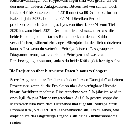
Kursschwankungen bei Kryptowährungen sind weit größer als bei
den meisten anderen Anlageklassen. Bitcoin fiel von seinem Hoch
Ende 2017 bis zu seinem Tief 2018 um etwa
80 %
und verlor im
Kalenderjahr 2022 allein circa
65 %
. Dieselben Perioden
produzierten auch Erholungsrallyes von über
1.000 %
vom Tief
2020 bis zum Hoch 2021. Der monatliche Zinseszins erfasst dies in
beide Richtungen: ein starkes Bullenjahr kann deinen Saldo
vervielfachen, während ein langes Bärenjahr ihn deutlich reduzieren
kann, selbst wenn du weiterhin Beiträge leistest. Das gestapelte
Diagramm trennt, was von deinen Beiträgen und was von
Preisbewegungen stammt, sodass du beide Kräfte gleichzeitig siehst.
Die Projektion über historische Daten hinaus verlängern
Setze "Angenommene Rendite nach dem letzten Datenjahr" auf einen
Prozentsatz, wenn du die Projektion über die verfügbare Historie
hinaus fortführen möchtest. Eine Annahme von 5 % jährlich wird in
etwa
0,41 % pro Monat
umgerechnet. Auf 0 % gesetzt stoppt das
Marktwachstum nach dem Datenende und fügt nur Beiträge hinzu.
Probiere 0 %, 5 % und 10 % nebeneinander aus, um zu sehen, wie
empfindlich das langfristige Ergebnis auf deine Zukunftsannahme
reagiert.